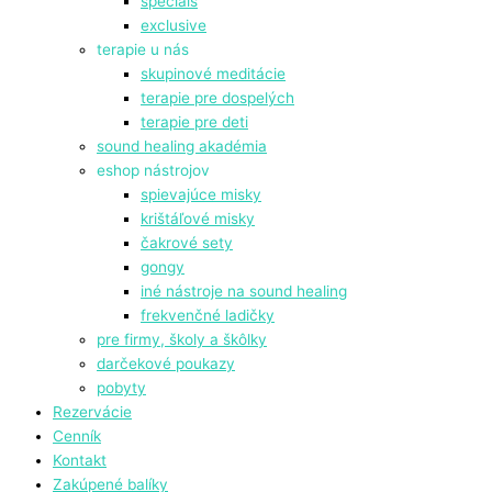
specials
exclusive
terapie u nás
skupinové meditácie
terapie pre dospelých
terapie pre deti
sound healing akadémia
eshop nástrojov
spievajúce misky
krištáľové misky
čakrové sety
gongy
⁠iné nástroje na sound healing
frekvenčné ladičky
pre firmy, školy a škôlky
darčekové poukazy
pobyty
Rezervácie
Cenník
Kontakt
Zakúpené balíky