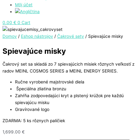
Môj účet
0.00
€
0
Cart
Domov
/
Eshop nástrojov
/
Čakrové sety
/ Spievajúce misky
Spievajúce misky
Čakrový set sa skladá zo 7 spievajúcich misiek rôznych veľkostí z
radov MEINL COSMOS SERIES a MEINL ENERGY SERIES.
Ručne vyrobené majstrovské diela
Špeciálna zliatina bronzu
Zahŕňa zodpovedajúci kryt a plstený krúžok pre každú
spievajúcu misku
Gravírované logo
ZDARMA: 5 ks rôznych paličiek
1,699.00
€