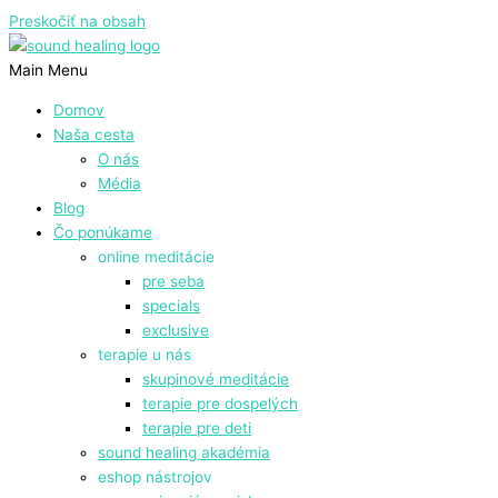
Preskočiť na obsah
Main Menu
Domov
Naša cesta
O nás
Média
Blog
Čo ponúkame
online meditácie
pre seba
specials
exclusive
terapie u nás
skupinové meditácie
terapie pre dospelých
terapie pre deti
sound healing akadémia
eshop nástrojov