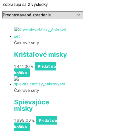
Zobrazujú sa 2 výsledky
Čakrové sety
Krištáľové misky
1,441.00
€
Pridať do
košíka
Čakrové sety
Spievajúce
misky
1,699.00
€
Pridať do
košíka