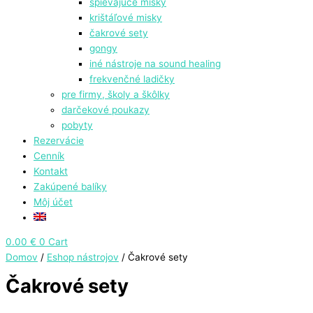
spievajúce misky
krištáľové misky
čakrové sety
gongy
⁠iné nástroje na sound healing
frekvenčné ladičky
pre firmy, školy a škôlky
darčekové poukazy
pobyty
Rezervácie
Cenník
Kontakt
Zakúpené balíky
Môj účet
0.00
€
0
Cart
Domov
/
Eshop nástrojov
/ Čakrové sety
Čakrové sety