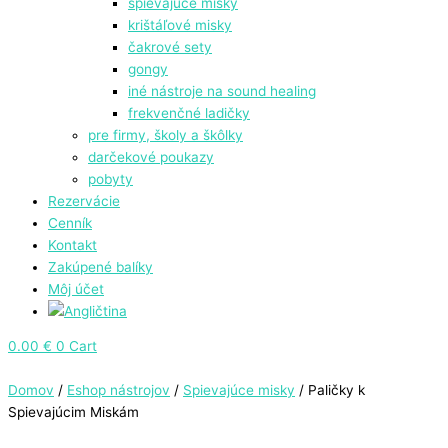
spievajúce misky
krištáľové misky
čakrové sety
gongy
⁠iné nástroje na sound healing
frekvenčné ladičky
pre firmy, školy a škôlky
darčekové poukazy
pobyty
Rezervácie
Cenník
Kontakt
Zakúpené balíky
Môj účet
0.00
€
0
Cart
Domov
/
Eshop nástrojov
/
Spievajúce misky
/ Paličky k
Spievajúcim Miskám