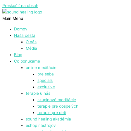
Preskočiť na obsah
Main Menu
Domov
Naša cesta
O nás
Média
Blog
Čo ponúkame
online meditácie
pre seba
specials
exclusive
terapie u nás
skupinové meditácie
terapie pre dospelých
terapie pre deti
sound healing akadémia
eshop nástrojov