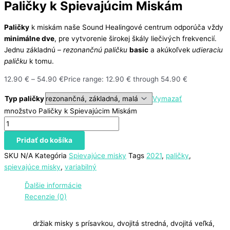
Paličky k Spievajúcim Miskám
Paličky
k miskám naše Sound Healingové centrum odporúča vždy
minimálne dve
, pre vytvorenie širokej škály liečivých frekvencií.
Jednu základnú –
rezonančnú paličku
basic
a akúkoľvek
udieraciu
paličku
k tomu.
12.90
€
–
54.90
€
Price range: 12.90 € through 54.90 €
Typ paličky
Vymazať
množstvo Paličky k Spievajúcim Miskám
Pridať do košíka
SKU
N/A
Kategória
Spievajúce misky
Tags
2021
,
paličky
,
spievajúce misky
,
variabilný
Ďalšie informácie
Recenzie (0)
držiak misky s prísavkou, dvojitá stredná, dvojitá veľká,