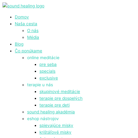
Preskočiť
Main
Tento
Price
na
Menu
produkt
range:
obsah
má
6.90 €
Domov
viacero
through
Naša cesta
variantov.
24.90 €
O nás
Možnosti
Média
si
Blog
môžete
Čo ponúkame
vybrať
online meditácie
na
pre seba
stránke
specials
produktu.
exclusive
terapie u nás
skupinové meditácie
terapie pre dospelých
terapie pre deti
sound healing akadémia
eshop nástrojov
spievajúce misky
krištáľové misky