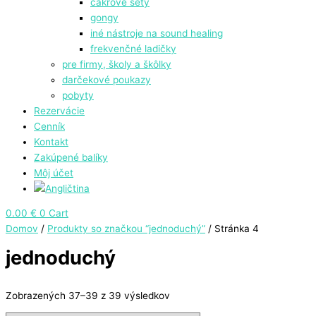
čakrové sety
gongy
⁠iné nástroje na sound healing
frekvenčné ladičky
pre firmy, školy a škôlky
darčekové poukazy
pobyty
Rezervácie
Cenník
Kontakt
Zakúpené balíky
Môj účet
0.00
€
0
Cart
Domov
/
Produkty so značkou “jednoduchý”
/ Stránka 4
jednoduchý
Zobrazených 37–39 z 39 výsledkov