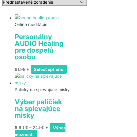
Online meditácie
Personálny
AUDIO Healing
pre dospelú
osobu
61.99
€
Select options
Paličky na spievajúce misky
Výber paličiek
na spievajúce
misky
6.90
€
–
24.90
€
Výber
možností