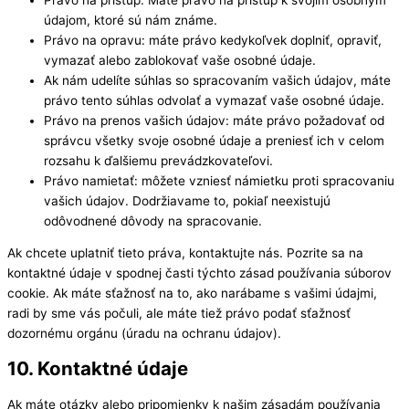
údajom, ktoré sú nám známe.
Právo na opravu: máte právo kedykoľvek doplniť, opraviť,
vymazať alebo zablokovať vaše osobné údaje.
Ak nám udelíte súhlas so spracovaním vašich údajov, máte
právo tento súhlas odvolať a vymazať vaše osobné údaje.
Právo na prenos vašich údajov: máte právo požadovať od
správcu všetky svoje osobné údaje a preniesť ich v celom
rozsahu k ďalšiemu prevádzkovateľovi.
Právo namietať: môžete vzniesť námietku proti spracovaniu
vašich údajov. Dodržiavame to, pokiaľ neexistujú
odôvodnené dôvody na spracovanie.
Ak chcete uplatniť tieto práva, kontaktujte nás. Pozrite sa na
kontaktné údaje v spodnej časti týchto zásad používania súborov
cookie. Ak máte sťažnosť na to, ako narábame s vašimi údajmi,
radi by sme vás počuli, ale máte tiež právo podať sťažnosť
dozornému orgánu (úradu na ochranu údajov).
10. Kontaktné údaje
Ak máte otázky alebo pripomienky k našim zásadám používania