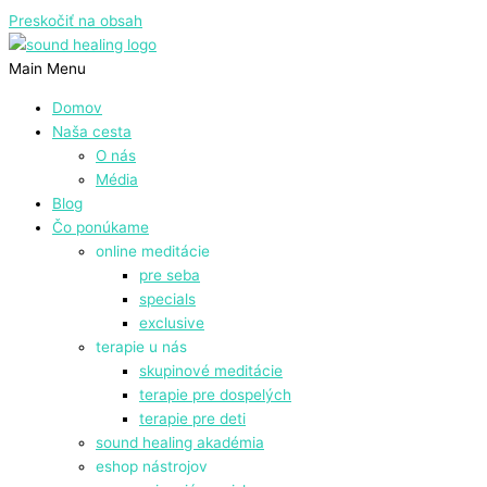
Preskočiť na obsah
Main Menu
Domov
Naša cesta
O nás
Média
Blog
Čo ponúkame
online meditácie
pre seba
specials
exclusive
terapie u nás
skupinové meditácie
terapie pre dospelých
terapie pre deti
sound healing akadémia
eshop nástrojov