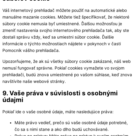
Váš internetový prehliadač môžete použiť na automatické alebo
manuálne mazanie cookies. Môžete tiež špecifikovať, že niektoré
súbory cookie nemusia byť umiestnené. Ďalšou možnosťou je
zmeniť nastavenia svojho internetového prehliadača tak, aby ste
dostali správu vždy, keď sa umiestni súbor cookie. Ďalšie
informácie o týchto možnostiach nájdete v pokynoch v časti
Pomocník vášho prehliadača.
Upozorňujeme, že ak sú všetky súbory cookie zakázané, náš web
nemusí fungovať správne. Pokiaľ cookies vymažete vo svojom
prehliadači, budú znova umiestnené po vašom súhlase, keď znova
navštívite naše webové stránky.
9. Vaše práva v súvislosti s osobnými
údajmi
Pokiaľ ide o vaše osobné údaje, máte nasledujúce práva:
Máte právo vedieť, prečo sú vaše osobné údaje potrebné,
čo sa s nimi stane a ako dlho budú uchovávané.
Právo na prístup: Máte právo na prístup k svojim osobným