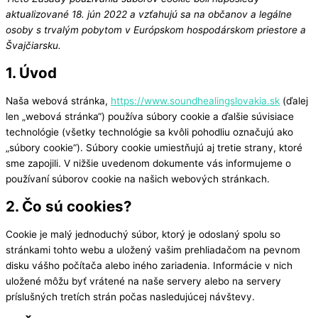
aktualizované 18. jún 2022 a vzťahujú sa na občanov a legálne
osoby s trvalým pobytom v Európskom hospodárskom priestore a
Švajčiarsku.
1. Úvod
Naša webová stránka,
https://www.soundhealingslovakia.sk
(ďalej
len „webová stránka“) používa súbory cookie a ďalšie súvisiace
technológie (všetky technológie sa kvôli pohodliu označujú ako
„súbory cookie“). Súbory cookie umiestňujú aj tretie strany, ktoré
sme zapojili. V nižšie uvedenom dokumente vás informujeme o
používaní súborov cookie na našich webových stránkach.
2. Čo sú cookies?
Cookie je malý jednoduchý súbor, ktorý je odoslaný spolu so
stránkami tohto webu a uložený vašim prehliadačom na pevnom
disku vášho počítača alebo iného zariadenia. Informácie v nich
uložené môžu byť vrátené na naše servery alebo na servery
príslušných tretích strán počas nasledujúcej návštevy.