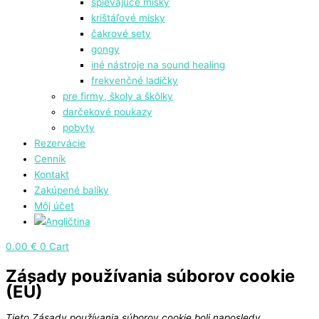
spievajúce misky
krištáľové misky
čakrové sety
gongy
⁠iné nástroje na sound healing
frekvenčné ladičky
pre firmy, školy a škôlky
darčekové poukazy
pobyty
Rezervácie
Cenník
Kontakt
Zakúpené balíky
Môj účet
0.00
€
0
Cart
Zásady používania súborov cookie
(EÚ)
Tieto Zásady používania súborov cookie boli naposledy