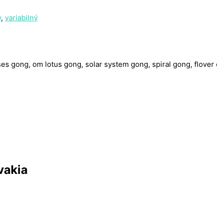
y
,
variabilný
es gong, om lotus gong, solar system gong, spiral gong, flover 
vakia