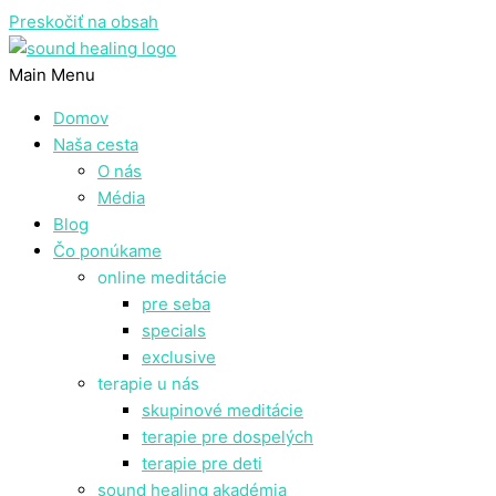
Preskočiť na obsah
Main Menu
Domov
Naša cesta
O nás
Média
Blog
Čo ponúkame
online meditácie
pre seba
specials
exclusive
terapie u nás
skupinové meditácie
terapie pre dospelých
terapie pre deti
sound healing akadémia