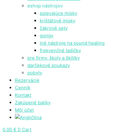
eshop nástrojov
spievajúce misky
krištáľové misky
čakrové sety
gongy
⁠iné nástroje na sound healing
frekvenčné ladičky
pre firmy, školy a škôlky
darčekové poukazy
pobyty
Rezervácie
Cenník
Kontakt
Zakúpené balíky
Môj účet
0.00
€
0
Cart