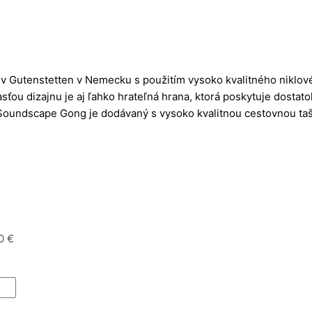
 Gutenstetten v Nemecku s použitím vysoko kvalitného niklové
ťou dizajnu je aj ľahko hrateľná hrana, ktorá poskytuje dostato
ý Soundscape Gong je dodávaný s vysoko kvalitnou cestovnou t
0 €