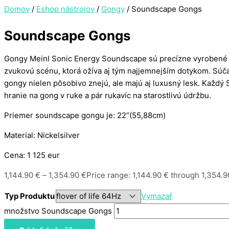
Domov
/
Eshop nástrojov
/
Gongy
/ Soundscape Gongs
Soundscape Gongs
Gongy Meinl Sonic Energy Soundscape sú precízne vyrobené v
zvukovú scénu, ktorá ožíva aj tým najjemnejším dotykom. Súčas
gongy nielen pôsobivo znejú, ale majú aj luxusný lesk. Každ
hranie na gong v ruke a pár rukavíc na starostlivú údržbu.
Priemer soundscape gongu je: 22”(55,88cm)
Material: Nickelsilver
Cena: 1 125 eur
1,144.90
€
–
1,354.90
€
Price range: 1,144.90 € through 1,354.9
Typ Produktu
Vymazať
množstvo Soundscape Gongs