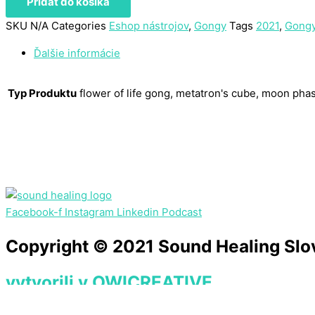
Pridať do košíka
SKU
N/A
Categories
Eshop nástrojov
,
Gongy
Tags
2021
,
Gong
Ďalšie informácie
Typ Produktu
flower of life gong, metatron's cube, moon phas
Facebook-f
Instagram
Linkedin
Podcast
Copyright © 2021 Sound Healing Slo
vytvorili v OWICREATIVE