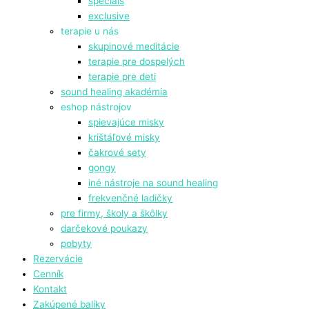
specials
exclusive
terapie u nás
skupinové meditácie
terapie pre dospelých
terapie pre deti
sound healing akadémia
eshop nástrojov
spievajúce misky
krištáľové misky
čakrové sety
gongy
⁠iné nástroje na sound healing
frekvenčné ladičky
pre firmy, školy a škôlky
darčekové poukazy
pobyty
Rezervácie
Cenník
Kontakt
Zakúpené balíky