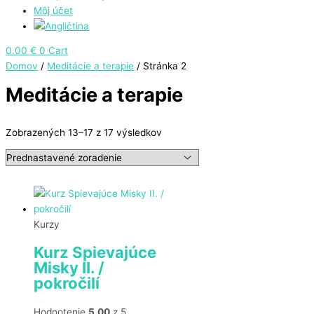
Môj účet
0.00
€
0
Cart
Domov
/
Meditácie a terapie
/ Stránka 2
Meditácie a terapie
Zobrazených 13–17 z 17 výsledkov
Kurzy
Kurz Spievajúce
Misky II. /
pokročilí
Hodnotenie
5.00
z 5