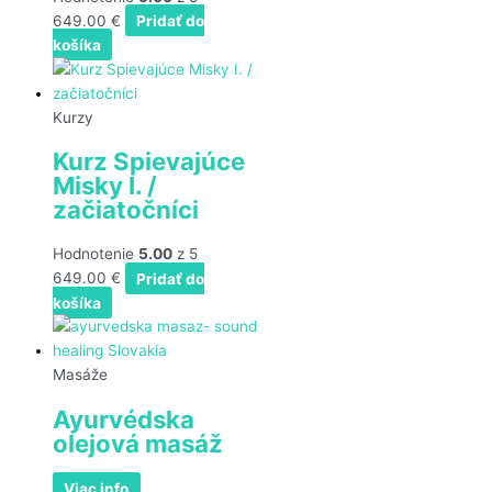
649.00
€
Pridať do
košíka
Kurzy
Kurz Spievajúce
Misky I. /
začiatočníci
Hodnotenie
5.00
z 5
649.00
€
Pridať do
košíka
Masáže
Ayurvédska
olejová masáž
Viac info