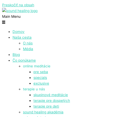
Preskočiť na obsah
Main Menu
Domov
Naša cesta
O nás
Média
Blog
Čo ponúkame
online meditácie
pre seba
specials
exclusive
terapie u nás
skupinové meditácie
terapie pre dospelých
terapie pre deti
sound healing akadémia