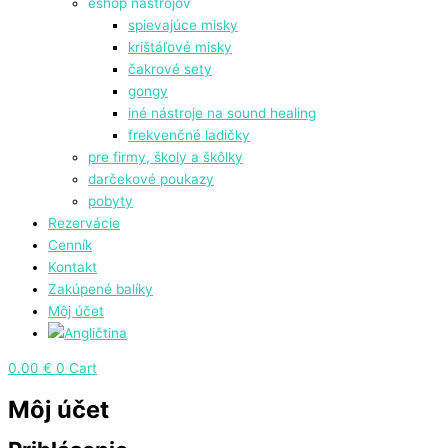
eshop nástrojov
spievajúce misky
krištáľové misky
čakrové sety
gongy
⁠iné nástroje na sound healing
frekvenčné ladičky
pre firmy, školy a škôlky
darčekové poukazy
pobyty
Rezervácie
Cenník
Kontakt
Zakúpené balíky
Môj účet
0.00
€
0
Cart
Môj účet